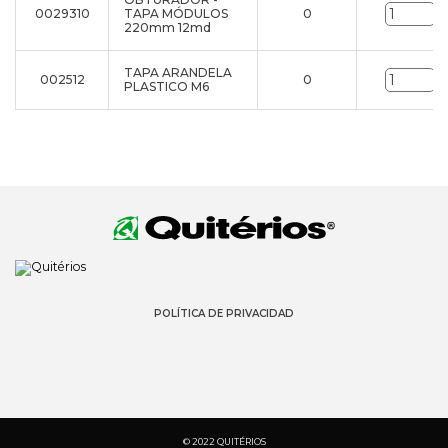
0029310
TAPA MÓDULOS
0
u
220mm 12md
TAPA ARANDELA
002512
0
u
PLASTICO M6
POLÍTICA DE PRIVACIDAD
© 2022 QUITÉRIOS