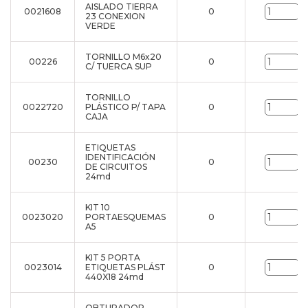
AISLADO TIERRA
0021608
0
u
23 CONEXION
VERDE
TORNILLO M6x20
00226
0
u
C/ TUERCA SUP
TORNILLO
0022720
PLÁSTICO P/ TAPA
0
u
CAJA
ETIQUETAS
IDENTIFICACIÓN
00230
0
u
DE CIRCUITOS
24md
KIT 10
0023020
PORTAESQUEMAS
0
u
A5
KIT 5 PORTA
0023014
ETIQUETAS PLÁST
0
u
440X18 24md
OBTURADOR -