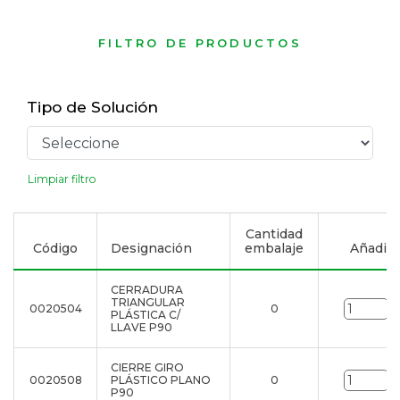
FILTRO DE PRODUCTOS
Tipo de Solución
Limpiar filtro
Cantidad
Código
Designación
embalaje
Añadir a
CERRADURA
TRIANGULAR
0020504
0
u
PLÁSTICA C/
LLAVE P90
CIERRE GIRO
0020508
PLÁSTICO PLANO
0
u
P90