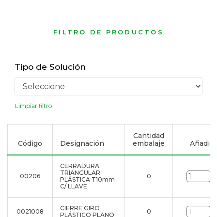
FILTRO DE PRODUCTOS
Tipo de Solución
Limpiar filtro
Cantidad
Código
Designación
embalaje
Añadir a
CERRADURA
TRIANGULAR
00206
0
u
PLÁSTICA T10mm
C/ LLAVE
CIERRE GIRO
0021008
0
u
PLÁSTICO PLANO