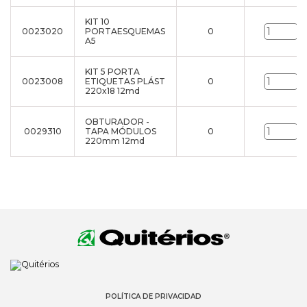
KIT 10
0023020
PORTAESQUEMAS
0
u
A5
KIT 5 PORTA
0023008
ETIQUETAS PLÁST
0
u
220x18 12md
OBTURADOR -
0029310
TAPA MÓDULOS
0
u
220mm 12md
POLÍTICA DE PRIVACIDAD