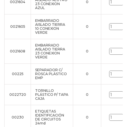
0021604
0
u
23 CONEXION
AZUL
EMBARRADO
AISLADO TIERRA
0021605
0
u
10 CONEXION
VERDE
EMBARRADO
AISLADO TIERRA
0021608
0
u
23 CONEXION
VERDE
SEPARADOR C/
00225
ROSCA PLÁSTICO
0
u
EMP
TORNILLO
0022720
PLÁSTICO P/ TAPA
0
u
CAJA
ETIQUETAS
IDENTIFICACIÓN
00230
0
u
DE CIRCUITOS
24md