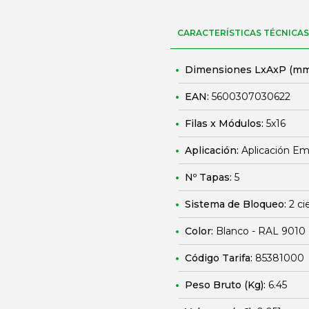
CARACTERÍSTICAS TÉCNICAS
Dimensiones LxAxP (mm
EAN:
5600307030622
Filas x Módulos:
5x16
Aplicación:
Aplicación E
Nº Tapas:
5
Sistema de Bloqueo:
2 ci
Color:
Blanco - RAL 9010
Código Tarifa:
85381000
Peso Bruto (Kg):
6.45