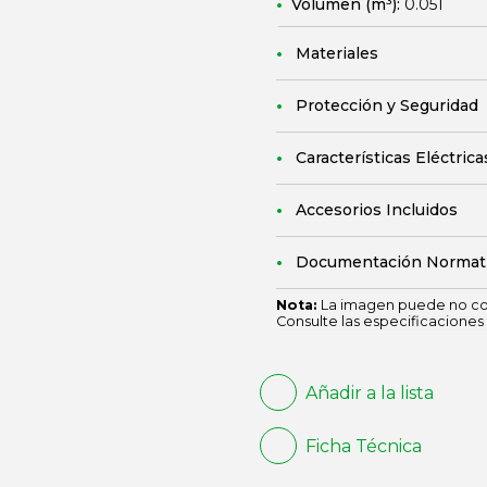
Volumen (m³):
0.051
Materiales
Protección y Seguridad
Características Eléctrica
Accesorios Incluidos
Documentación Normat
Nota:
La imagen puede no cor
Consulte las especificaciones 
Añadir a la lista
Ficha Técnica