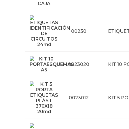
00230
ETIQUET
0023020
KIT 10 
0023012
KIT 5 P