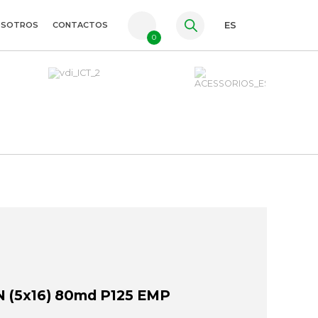
OSOTROS
CONTACTOS
ES
0
PT
FR
EN
 (5x16) 80md P125 EMP