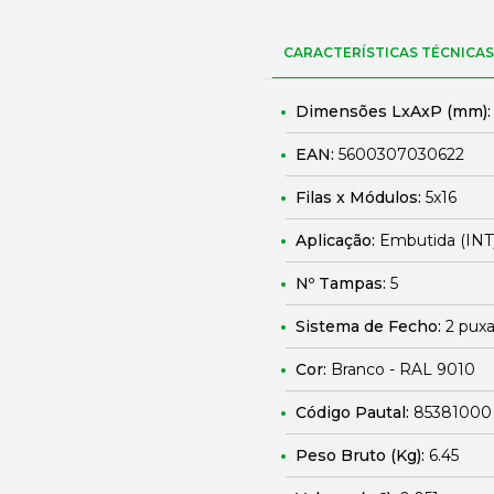
CARACTERÍSTICAS TÉCNICAS
Dimensões LxAxP (mm)
EAN:
5600307030622
Filas x Módulos:
5x16
Aplicação:
Embutida (INT
Nº Tampas:
5
Sistema de Fecho:
2 puxa
Cor:
Branco - RAL 9010
Código Pautal:
85381000
Peso Bruto (Kg):
6.45