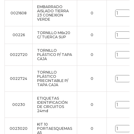
EMBARRADO
AISLADO TIERRA
0021608
0
u
23 CONEXION
VERDE
TORNILLO M6x20
00226
0
u
C/ TUERCA SUP
TORNILLO
0022720
PLÁSTICO P/ TAPA
0
u
CAJA
TORNILLO
PLÁSTICO
0022724
0
u
PRECINTABLE P/
TAPA CAJA
ETIQUETAS
IDENTIFICACIÓN
00230
0
u
DE CIRCUITOS
24md
KIT 10
0023020
PORTAESQUEMAS
0
u
A5