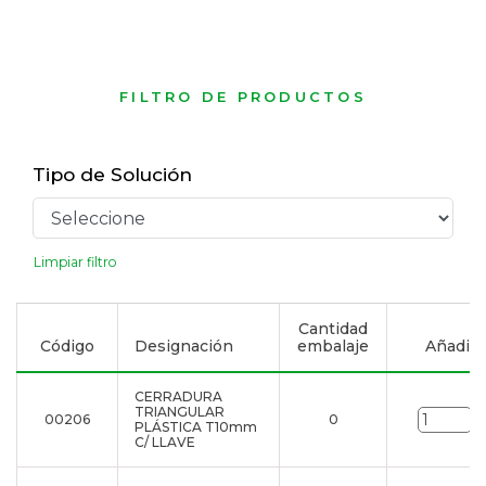
FILTRO DE PRODUCTOS
Tipo de Solución
Limpiar filtro
Cantidad
Código
Designación
embalaje
Añadir a
CERRADURA
TRIANGULAR
00206
0
u
PLÁSTICA T10mm
C/ LLAVE