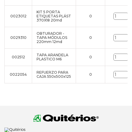
KIT 5 PORTA
0023012
ETIQUETAS PLÁST
0
u
370X18 20md
OBTURADOR -
0029310
TAPA MÓDULOS
0
u
220mm 12md
TAPA ARANDELA
002512
0
u
PLASTICO M6
REFUERZO PARA
0022054
0
u
CAJA 550x500x125