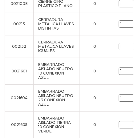
CIERRE GIRO
0021008
0
u
PLÁSTICO PLANO
CERRADURA
00213
METALICA LLAVES
0
u
DISTINTAS
CERRADURA
002132
METALICA LLAVES
0
u
IGUALES
EMBARRADO
AISLADO NEUTRO
0021601
0
u
10 CONEXION
AZUL
EMBARRADO
AISLADO NEUTRO
0021604
0
u
23 CONEXION
AZUL
EMBARRADO
AISLADO TIERRA
0021605
0
u
10 CONEXION
VERDE