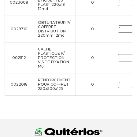
ÉTIQUETTES
0023008
0
U
PLAST 220x18
12md
OBTURATEUR P/
COFFRET
0029310
0
U
DISTRIBUTION
220mm 12md
CACHE
PLASTIQUE P/
002512
PROTECTION
0
U
VIS DE FIXATION
M6
RENFORCEMENT
0022018
POUR COFFRET
0
U
250x500x125