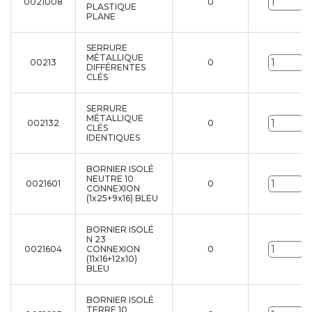
0021008
0
U
PLASTIQUE
PLANE
SERRURE
MÉTALLIQUE
00213
0
U
DIFFÉRENTES
CLÉS
SERRURE
MÉTALLIQUE
002132
0
U
CLÉS
IDENTIQUES
BORNIER ISOLÉ
NEUTRE 10
0021601
0
U
CONNEXION
(1x25+9x16) BLEU
BORNIER ISOLÉ
N 23
0021604
CONNEXION
0
U
(11x16+12x10)
BLEU
BORNIER ISOLÉ
TERRE 10