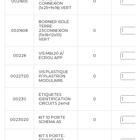
0021605
0
U
CONNEXION
(1x25+9x16) VERT
BORNIER ISOLÉ
TERRE
0021608
23CONNEXION
0
U
(11x16+12x10)
VERT
VIS M6x20 A/
00226
0
U
ÉCROU APP
VIS PLASTIQUE
0022720
P/ PLASTRON
0
U
MODULAIRE
ÉTIQUETES
00230
IDENTIFICATION
0
U
CIRCUITS 24md
KIT 10 PORTE
0023020
0
U
SCHÉMA A5
KIT 5 PORTE-