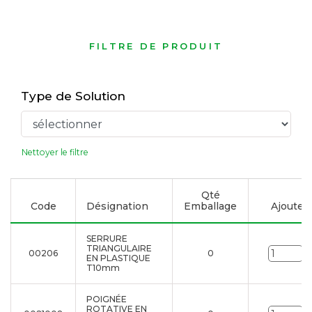
FILTRE DE PRODUIT
Type de Solution
Nettoyer le filtre
Qté
Code
Désignation
Emballage
Ajouter à
SERRURE
TRIANGULAIRE
00206
0
U
EN PLASTIQUE
T10mm
POIGNÉE
ROTATIVE EN