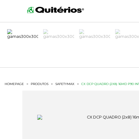
HOMEPAGE
>
PRODUTOS
>
SAFETYMAX
>
CX DCP QUADRO (2X8) 16MD P90 IN