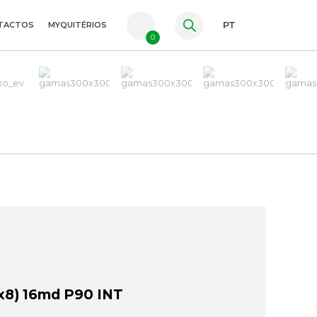
TACTOS
MYQUITÉRIOS
PT
0
FR
ES
EN
8) 16md P90 INT