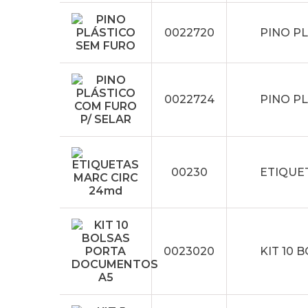
0022720
PINO P
0022724
PINO P
00230
ETIQUE
0023020
KIT 10