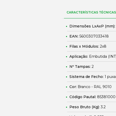
CARACTERÍSTICAS TÉCNICAS
Dimensões LxAxP (mm)
EAN:
5600307033418
Filas x Módulos:
2x8
Aplicação:
Embutida (INT
Nº Tampas:
2
Sistema de Fecho:
1 puxa
Cor:
Branco - RAL 9010
Código Pautal:
85381000
Peso Bruto (Kg):
3.2