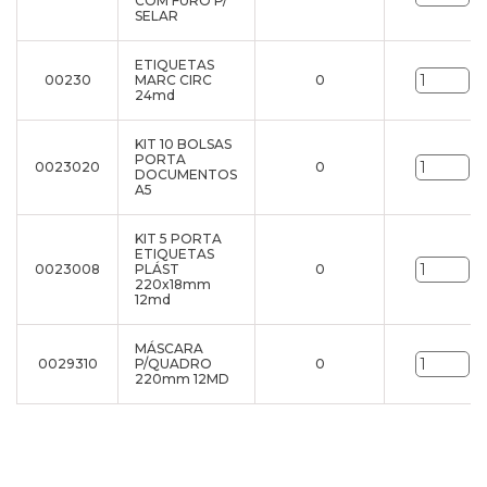
COM FURO P/
SELAR
ETIQUETAS
00230
MARC CIRC
0
un
24md
KIT 10 BOLSAS
PORTA
0023020
0
un
DOCUMENTOS
A5
KIT 5 PORTA
ETIQUETAS
0023008
PLÁST
0
un
220x18mm
12md
MÁSCARA
0029310
P/QUADRO
0
un
220mm 12MD