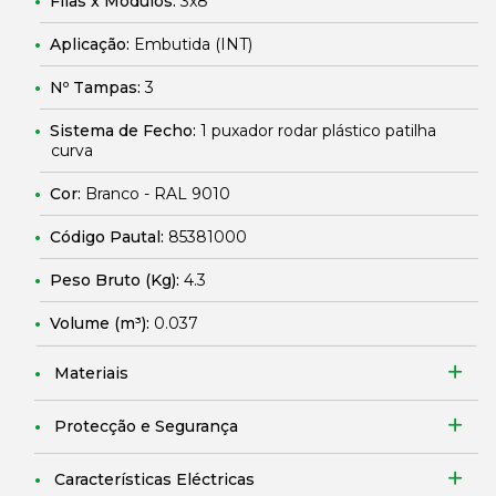
Filas x Módulos:
3x8
Aplicação:
Embutida (INT)
Nº Tampas:
3
Sistema de Fecho:
1 puxador rodar plástico patilha
curva
Cor:
Branco - RAL 9010
Código Pautal:
85381000
Peso Bruto (Kg):
4.3
Volume (m³):
0.037
Materiais
Protecção e Segurança
Características Eléctricas