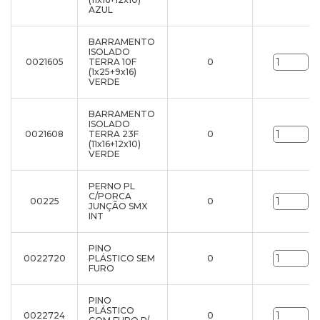
AZUL
BARRAMENTO
ISOLADO
0021605
TERRA 10F
0
un
(1x25+9x16)
VERDE
BARRAMENTO
ISOLADO
0021608
TERRA 23F
0
un
(11x16+12x10)
VERDE
PERNO PL
C/PORCA
00225
0
un
JUNÇÃO SMX
INT
PINO
0022720
PLÁSTICO SEM
0
un
FURO
PINO
PLÁSTICO
0022724
0
un