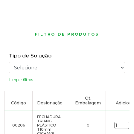
FILTRO DE PRODUTOS
Tipo de Solução
Limpar filtros
Qt.
Código
Designação
Embalagem
Adicionar
FECHADURA
TRIANG
00206
PLÁSTICO
0
un
T10mm
C/CHAVE