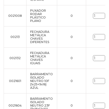
PUXADOR
RODAR
0021008
0
un
PLÁSTICO
PLANO
FECHADURA
METÁLICA
00213
0
un
CHAVES
DIFERENTES
FECHADURA
METÁLICA
002132
0
un
CHAVES
IGUAIS
BARRAMENTO
ISOLADO
0021601
NEUTRO 10F
0
un
(1x25+9x16)
AZUL
BARRAMENTO
ISOLADO
0021604
NEUTRO 23F
0
un
(11x16+12x10)