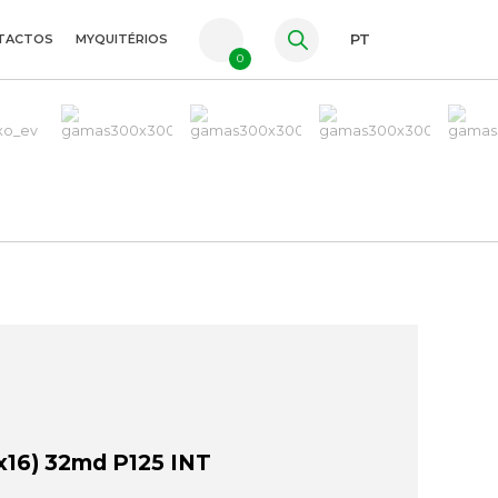
TACTOS
MYQUITÉRIOS
PT
0
FR
ES
EN
16) 32md P125 INT