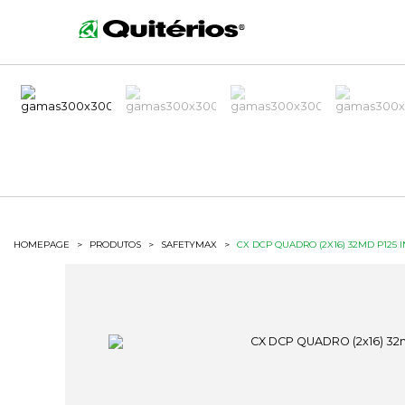
HOMEPAGE
>
PRODUTOS
>
SAFETYMAX
>
CX DCP QUADRO (2X16) 32MD P125 I