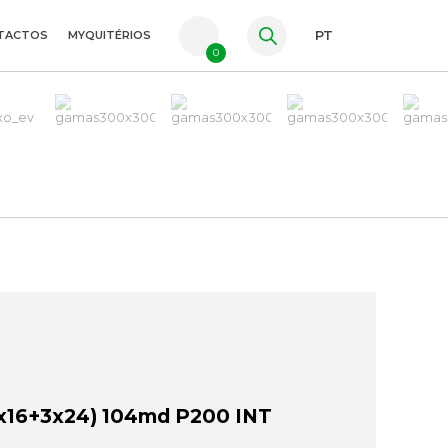
TACTOS
MYQUITÉRIOS
PT
0
FR
ES
EN
16+3x24) 104md P200 INT