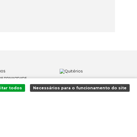
IOS
DE PRIVACIDADE
OS
itar todos
Necessários para o funcionamento do site
 DENÚNCIAS
Adicionado ao carrinho com sucesso!