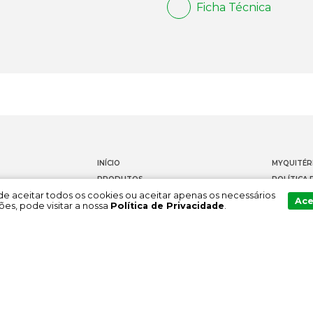
Ficha Técnica
INÍCIO
MYQUITÉR
PRODUTOS
POLÍTICA 
Pode aceitar todos os cookies ou aceitar apenas os necessários
DOCUMENTAÇÃO
CONTACT
Ace
es, pode visitar a nossa
Política de Privacidade
.
SOBRE NÓS
CANAL DE