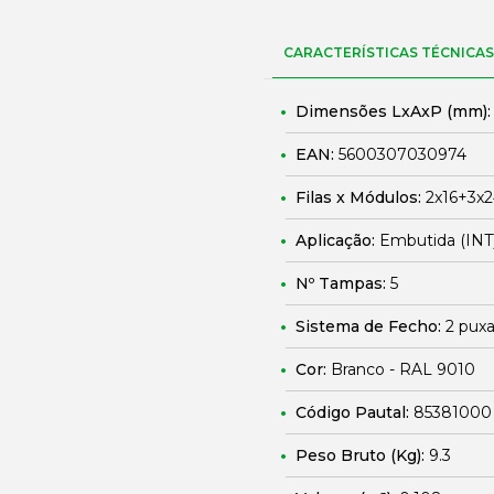
CARACTERÍSTICAS TÉCNICAS
Dimensões LxAxP (mm)
EAN:
5600307030974
Filas x Módulos:
2x16+3x
Aplicação:
Embutida (INT
Nº Tampas:
5
Sistema de Fecho:
2 puxa
Cor:
Branco - RAL 9010
Código Pautal:
85381000
Peso Bruto (Kg):
9.3