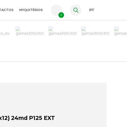
TACTOS
MYQUITÉRIOS
PT
0
FR
ES
EN
12) 24md P125 EXT