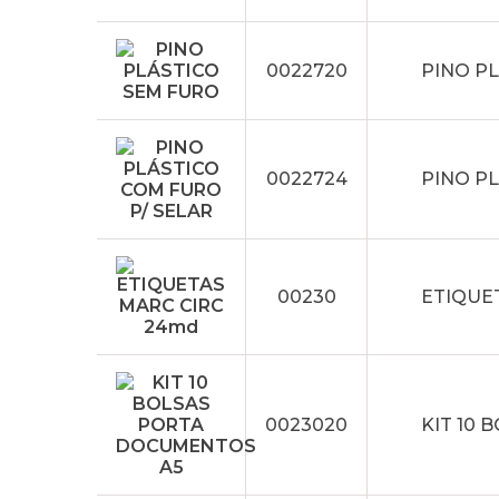
0022720
PINO P
0022724
PINO P
00230
ETIQUE
0023020
KIT 10