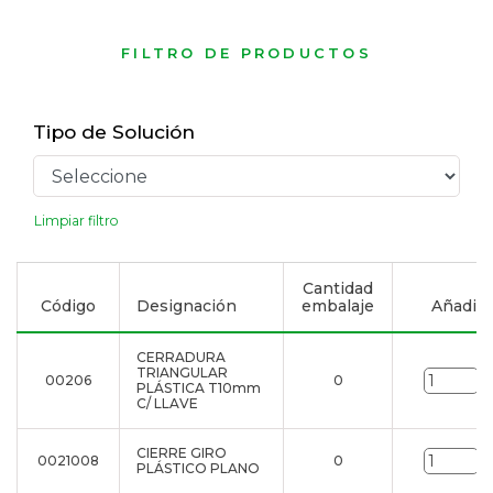
FILTRO DE PRODUCTOS
Tipo de Solución
Limpiar filtro
Cantidad
Código
Designación
embalaje
Añadir a
CERRADURA
TRIANGULAR
00206
0
u
PLÁSTICA T10mm
C/ LLAVE
CIERRE GIRO
0021008
0
u
PLÁSTICO PLANO