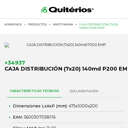
HOMEPAGE
>
PRODUCTOS
>
SAFETYMAX®
>
CAJA DISTRIBUCIÓN (7X20)
140MD P200 EMP
+34937
CAJA DISTRIBUCIÓN (7x20) 140md P200 E
CARACTERÍSTICAS TÉCNICAS
DOCUMENTACIÓN
Dimensiones LxAxP (mm):
475x1000x200
EAN:
5600307038116