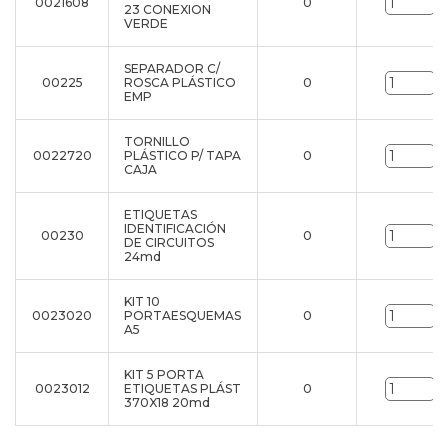
0021608
0
u
23 CONEXION
VERDE
SEPARADOR C/
00225
ROSCA PLÁSTICO
0
u
EMP
TORNILLO
0022720
PLÁSTICO P/ TAPA
0
u
CAJA
ETIQUETAS
IDENTIFICACIÓN
00230
0
u
DE CIRCUITOS
24md
KIT 10
0023020
PORTAESQUEMAS
0
u
A5
KIT 5 PORTA
0023012
ETIQUETAS PLÁST
0
u
370X18 20md