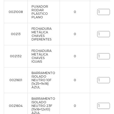
PUXADOR
RODAR
0021008
0
un
PLÁSTICO
PLANO
FECHADURA
METÁLICA
00213
0
un
CHAVES
DIFERENTES
FECHADURA
METÁLICA
002132
0
un
CHAVES
IGUAIS
BARRAMENTO
ISOLADO
0021601
NEUTRO 10F
0
un
(1x25+9x16)
AZUL
BARRAMENTO
ISOLADO
0021604
NEUTRO 23F
0
un
(11x16+12x10)
AZUL