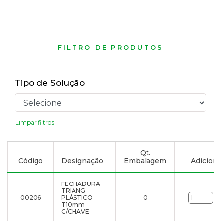
FILTRO DE PRODUTOS
Tipo de Solução
Limpar filtros
Qt.
Código
Designação
Embalagem
Adicionar
FECHADURA
TRIANG
00206
PLÁSTICO
0
un
T10mm
C/CHAVE