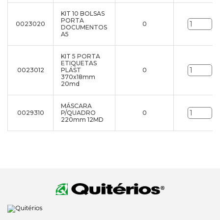
KIT 10 BOLSAS
PORTA
0023020
0
un
DOCUMENTOS
A5
KIT 5 PORTA
ETIQUETAS
0023012
PLÁST
0
un
370x18mm
20md
MÁSCARA
0029310
P/QUADRO
0
un
220mm 12MD