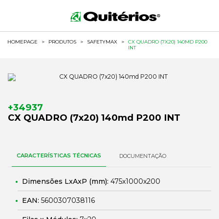
HOMEPAGE
>
PRODUTOS
>
SAFETYMAX
>
CX QUADRO (7X20) 140MD P200
INT
+34937
CX QUADRO (7x20) 140md P200 INT
CARACTERÍSTICAS TÉCNICAS
DOCUMENTAÇÃO
Dimensões LxAxP (mm):
475x1000x200
EAN:
5600307038116