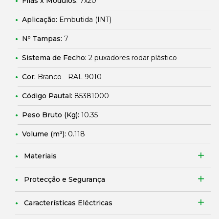
Filas x Módulos:
7x20
Aplicação:
Embutida (INT)
Nº Tampas:
7
Sistema de Fecho:
2 puxadores rodar plástico
Cor:
Branco - RAL 9010
Código Pautal:
85381000
Peso Bruto (Kg):
10.35
Volume (m³):
0.118
Materiais
Protecção e Segurança
Características Eléctricas