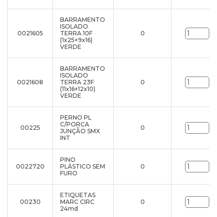
BARRAMENTO
ISOLADO
0021605
TERRA 10F
0
un
(1x25+9x16)
VERDE
BARRAMENTO
ISOLADO
0021608
TERRA 23F
0
un
(11x16+12x10)
VERDE
PERNO PL
C/PORCA
00225
0
un
JUNÇÃO SMX
INT
PINO
0022720
PLÁSTICO SEM
0
un
FURO
ETIQUETAS
00230
MARC CIRC
0
un
24md