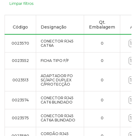
Limpar filtros
Qt.
Código
Designação
Embalagem
Ad
CONECTOR RJ45
0023570
0
CAT6A
0023552
FICHA TIPO F/F
0
ADAPTADOR FO
0023513
SC/APC DUPLEX
0
C/PROTECÇÃO
CONECTOR RJ45
0023574
0
CAT6 BLINDADO
CONECTOR RJ45
0023575
0
CAT6A BLINDADO
CORDÃO RJ45
0023580
0