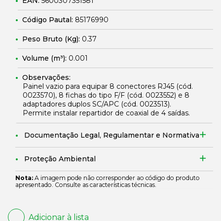
EAN:
5600307351581
Código Pautal:
85176990
Peso Bruto (Kg):
0.37
Volume (m³):
0.001
Observações:
Painel vazio para equipar 8 conectores RJ45 (cód.
0023570
), 8 fichas do tipo F/F (cód.
0023552
) e 8
adaptadores duplos SC/APC (cód.
0023513
).
Permite instalar repartidor de coaxial de 4 saídas.
Documentação Legal, Regulamentar e Normativa
Proteção Ambiental
Nota:
A imagem pode não corresponder ao código do produto
apresentado. Consulte as características técnicas.
Adicionar à lista