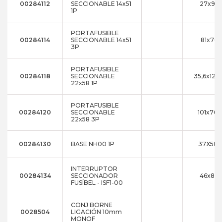
00284112
SECCIONABLE 14x51
27x94
1P
PORTAFUSIBLE
00284114
SECCIONABLE 14x51
81x76x
3P
PORTAFUSIBLE
00284118
SECCIONABLE
35,6x120
22x58 1P
PORTAFUSIBLE
00284120
SECCIONABLE
101x76x
22x58 3P
00284130
BASE NH00 1P
37X58X
INTERRUPTOR
00284134
SECCIONADOR
46x86x
FUSÍBEL - ISF1-00
CONJ BORNE
0028504
LIGACIÓN 10mm
MONOF