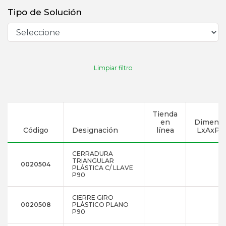
Tipo de Solución
Limpiar filtro
Tienda
en
Dimensi
Código
Designación
línea
LxAxP 
CERRADURA
TRIANGULAR
0020504
PLÁSTICA C/ LLAVE
P90
CIERRE GIRO
0020508
PLÁSTICO PLANO
P90