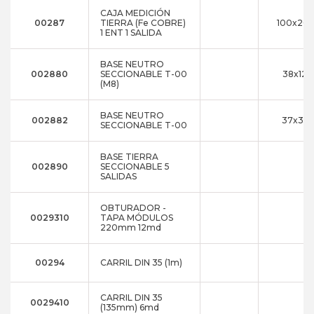
CAJA MEDICIÓN
00287
TIERRA (Fe COBRE)
100x20
1 ENT 1 SALIDA
BASE NEUTRO
002880
SECCIONABLE T-00
38x121
(M8)
BASE NEUTRO
002882
37x35x
SECCIONABLE T-00
BASE TIERRA
002890
SECCIONABLE 5
SALIDAS
OBTURADOR -
0029310
TAPA MÓDULOS
220mm 12md
00294
CARRIL DIN 35 (1m)
CARRIL DIN 35
0029410
(135mm) 6md