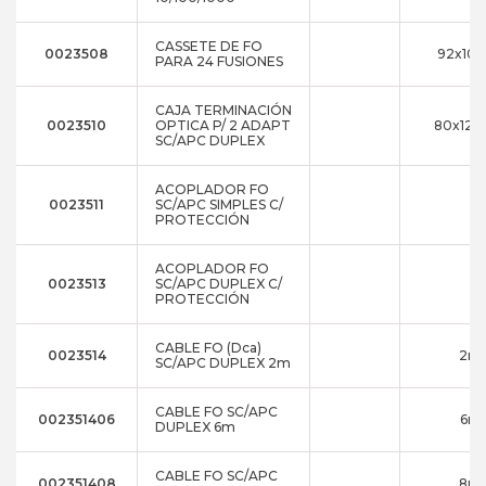
CASSETE DE FO
0023508
92x10x
PARA 24 FUSIONES
CAJA TERMINACIÓN
0023510
OPTICA P/ 2 ADAPT
80x120
SC/APC DUPLEX
ACOPLADOR FO
0023511
SC/APC SIMPLES C/
PROTECCIÓN
ACOPLADOR FO
0023513
SC/APC DUPLEX C/
PROTECCIÓN
CABLE FO (Dca)
0023514
2m
SC/APC DUPLEX 2m
CABLE FO SC/APC
002351406
6m
DUPLEX 6m
CABLE FO SC/APC
002351408
8m