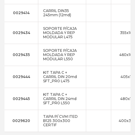
CARRIL DIN35
0029414
245mm (12md)
SOPORTE P/CAJA
0029434
MOLDADA Y REP
355x180
MODULAR L475
SOPORTE P/CAJA
0029435
MOLDADA Y REP
460x18
MODULAR L550
KIT TAPA C +
0029444
CARRIL DIN 20md
405x125
SFT_PR0 L475
KIT TAPA C +
0029445
CARRIL DIN 24md
480x125
SFT_PR0 L550
TAPA P/ CVM ITED
0029620
B125 300x300
400x39
CERTIF