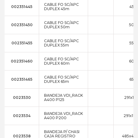
CABLE FO SC/APC
002351445
45m
DUPLEX 45m
CABLE FO SC/APC
002351450
50m
DUPLEX 50m
CABLE FO SC/APC
002351455
55m
DUPLEX 55m
CABLE FO SC/APC
002351460
60m
DUPLEX 60m
CABLE FO SC/APC
002351465
65m
DUPLEX 65m
BANDEJA VDI_RACK
0023530
291x17
A400 P125
BANDEJA VDI_RACK
0023534
291x17x
A400 P200
BANDEJA P/ CHASI
0023538
CAJA REGISTRO
485x43