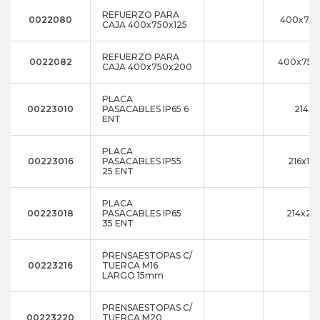
REFUERZO PARA
0022080
400x750
CAJA 400x750x125
REFUERZO PARA
0022082
400x750
CAJA 400x750x200
PLACA
00223010
PASACABLES IP65 6
214x8
ENT
PLACA
00223016
PASACABLES IP55
216x10
25 ENT
PLACA
00223018
PASACABLES IP65
214x25
35 ENT
PRENSAESTOPAS C/
00223216
TUERCA M16
LARGO 15mm
PRENSAESTOPAS C/
00223220
TUERCA M20