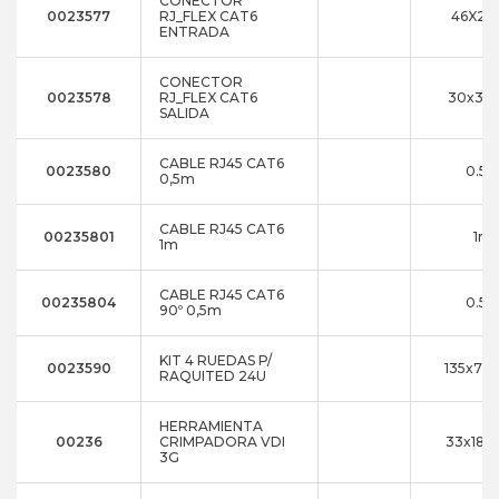
CONECTOR
0023577
RJ_FLEX CAT6
46X29X
ENTRADA
CONECTOR
0023578
RJ_FLEX CAT6
30x30
SALIDA
CABLE RJ45 CAT6
0023580
0.5
0,5m
CABLE RJ45 CAT6
00235801
1m
1m
CABLE RJ45 CAT6
00235804
0.5
90º 0,5m
KIT 4 RUEDAS P/
0023590
135x70x
RAQUITED 24U
HERRAMIENTA
00236
CRIMPADORA VDI
33x184
3G