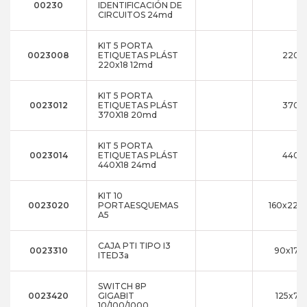
00230
IDENTIFICACIÓN DE
CIRCUITOS 24md
KIT 5 PORTA
0023008
ETIQUETAS PLÁST
220x
220x18 12md
KIT 5 PORTA
0023012
ETIQUETAS PLÁST
370x
370X18 20md
KIT 5 PORTA
0023014
ETIQUETAS PLÁST
440x
440X18 24md
KIT 10
0023020
PORTAESQUEMAS
160x220x
A5
CAJA PTI TIPO I3
0023310
90x170
ITED3a
SWITCH 8P
0023420
GIGABIT
125x75
10/100/1000