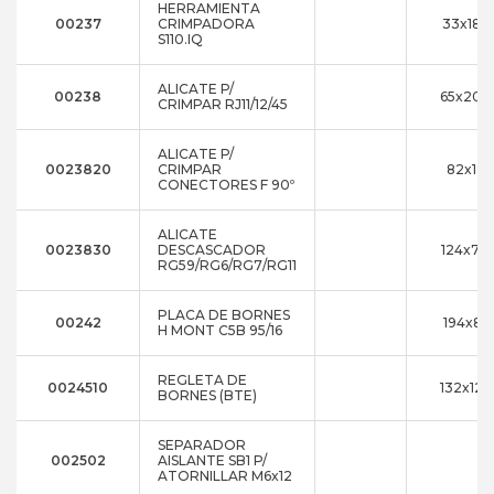
HERRAMIENTA
00237
CRIMPADORA
33x186
S110.IQ
ALICATE P/
00238
65x200
CRIMPAR RJ11/12/45
ALICATE P/
0023820
CRIMPAR
82x12x
CONECTORES F 90º
ALICATE
0023830
DESCASCADOR
124x70
RG59/RG6/RG7/RG11
PLACA DE BORNES
00242
194x87
H MONT C5B 95/16
REGLETA DE
0024510
132x120
BORNES (BTE)
SEPARADOR
002502
AISLANTE SB1 P/
ATORNILLAR M6x12