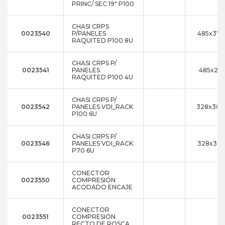
PRINC/ SEC 19" P100
CHASI CRPS
0023540
P/PANELES
485x376
RAQUITED P100 8U
CHASI CRPS P/
0023541
PANELES
485x211
RAQUITED P100 4U
CHASI CRPS P/
0023542
PANELES VDI_RACK
328x300
P100 6U
CHASI CRPS P/
0023546
PANELES VDI_RACK
328x30
P70 6U
CONECTOR
0023550
COMPRESIÓN
ACODADO ENCAJE
CONECTOR
0023551
COMPRESIÓN
RECTO DE ROSCA