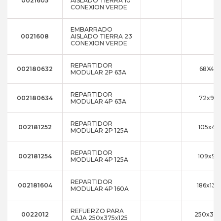
0021605
AISLADO TIERRA 10
CONEXION VERDE
EMBARRADO
0021608
AISLADO TIERRA 23
CONEXION VERDE
REPARTIDOR
002180632
68X47
MODULAR 2P 63A
REPARTIDOR
002180634
72x98
MODULAR 4P 63A
REPARTIDOR
002181252
105x47
MODULAR 2P 125A
REPARTIDOR
002181254
109x98
MODULAR 4P 125A
REPARTIDOR
002181604
186x136
MODULAR 4P 160A
REFUERZO PARA
0022012
250x375
CAJA 250x375x125